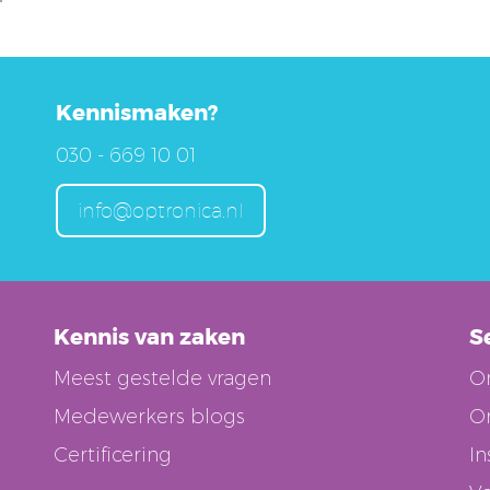
Kennismaken?
030 - 669 10 01
info@optronica.nl
Kennis van zaken
S
Meest gestelde vragen
O
Medewerkers blogs
On
Certificering
In