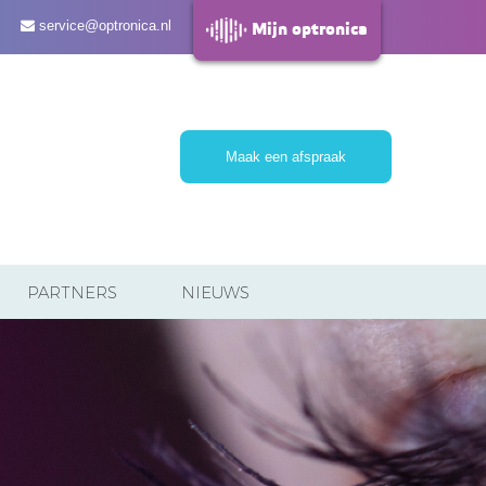
service@optronica.nl
Mijn optronica
Maak een afspraak
PARTNERS
NIEUWS