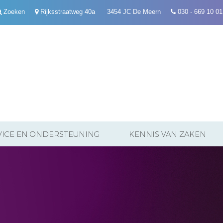
Zoeken
Rijksstraatweg 40a 3454 JC De Meern
030 - 669 10 01
VICE EN ONDERSTEUNING
KENNIS VAN ZAKEN