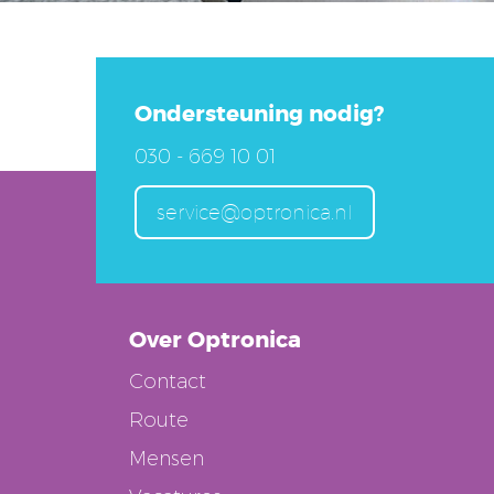
Ondersteuning nodig?
030 - 669 10 01
service@optronica.nl
Over Optronica
Contact
Route
Mensen