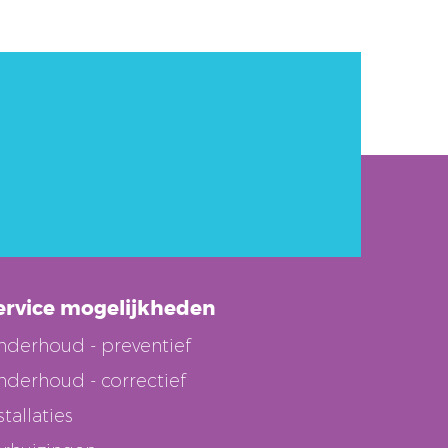
ervice mogelijkheden
nderhoud - preventief
derhoud - correctief
stallaties